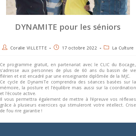
DYNAMITE pour les séniors
Auteur/autrice
Publication
Post
Coralie VILLETTE
17 octobre 2022
La Culture
de
publiée :
category:
la
Ce programme gratuit, en partenariat avec le CLIC du Bocage,
publication :
s’adresse aux personnes de plus de 60 ans du bassin de vie
flérien et est encadré par une enseignante diplômée de la MJC.
Ce cycle de DynamiTe comprendra des séances basées sur la
mémoire, la posture et l’équilibre mais aussi sur la coordination
et l’écoute active.
Il vous permettra également de mettre à l’épreuve vos réflexes
grâce à plusieurs exercices qui stimuleront votre intellect. Crise
de fou rire garantie !