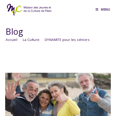
Skip
to
MENU
content
Blog
Accueil
>
La Culture
>
DYNAMITE pour les séniors