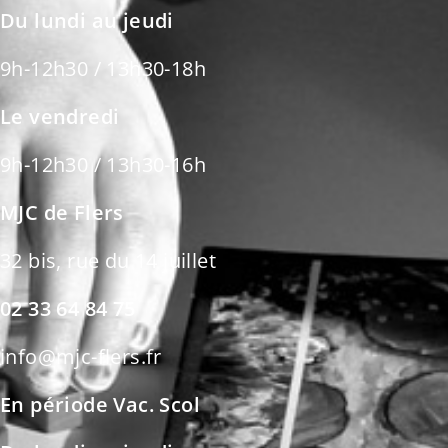
Du lundi au jeudi
9h-12h30 / 13h30-18h
Le vendredi
9h-12h30 / 13h30-16h
MJC de Flers
32 bis, rue du 14 juillet
02 33 64 84 75
info@mjc-flers.fr
En période Vac. Scol