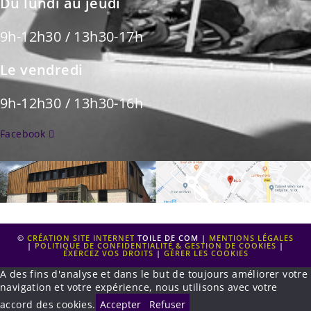
Du lundi au jeudi
9h-12h30 / 13h30-17h
Le vendredi
9h-12h30 / 13h30-16h
Facebook
©
CRÉATION SITE INTERNET
TOILE DE COM |
MENTIONS LÉGALES
|
POLITIQUE DE CONFIDENTIALITÉ & GESTION DE COOKIES
|
EXERCEZ VOS DROITS
|
GÉRER LES COOKIES
A des fins d'analyse et dans le but de toujours améliorer votre
navigation et votre expérience, nous utilisons avec votre
accord des cookies.
Accepter
Refuser