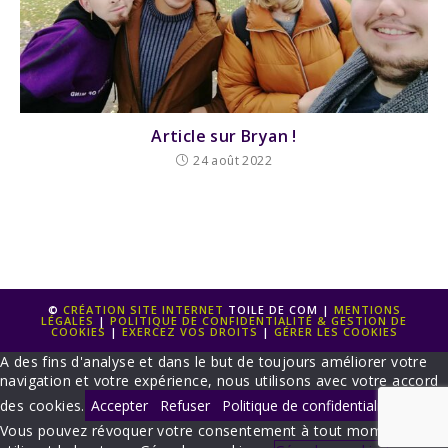
Article sur Bryan !
24 août 2022
©
CRÉATION SITE INTERNET
TOILE DE COM |
MENTIONS
LÉGALES
|
POLITIQUE DE CONFIDENTIALITÉ & GESTION DE
COOKIES
|
EXERCEZ VOS DROITS
|
GÉRER LES COOKIES
A des fins d'analyse et dans le but de toujours améliorer votre
navigation et votre expérience, nous utilisons avec votre accord
des cookies.
Accepter
Refuser
Politique de confidentialité
Vous pouvez révoquer votre consentement à tout moment en