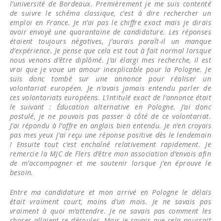
l’université de Bordeaux. Premièrement je me suis contenté
de suivre le schéma classique, c’est à dire rechercher un
emploi en France. Je n’ai pas le chiffre exact mais je dirais
avoir envoyé une quarantaine de candidature. Les réponses
étaient toujours négatives, j’aurais paraît-il un manque
d’expérience. Je pense que cela est tout à fait normal lorsque
nous venons d’être diplômé. J’ai élargi mes recherche, il est
vrai que je voue un amour inexplicable pour la Pologne. Je
suis donc tombé sur une annonce pour réaliser un
volontariat européen. Je n’avais jamais entendu parler de
ces volontariats européens. L’intitulé exact de l’annonce était
le suivant : Éducation alternative en Pologne. J’ai donc
postulé, je ne pouvais pas passer à côté de ce volontariat.
J’ai répondu à l’offre en anglais bien entendu. Je n’en croyais
pas mes yeux j’ai reçu une réponse positive dès le lendemain
! Ensuite tout c’est enchaîné relativement rapidement. Je
remercie la MJC de Flers d’être mon association d’envois afin
de m’accompagner et me soutenir lorsque j’en éprouve le
besoin.
Entre ma candidature et mon arrivé en Pologne le délais
était vraiment court, moins d’un mois. Je ne savais pas
vraiment à quoi m’attendre. Je ne savais pas comment les
choses allaient se dérouler. Mais je savais que cela pourrait