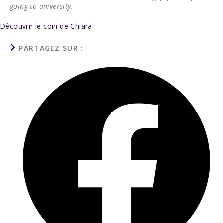
going to university.
Découvrir le coin de Chiara
PARTAGER
PARTAGEZ SUR :
CE
CONTENU
Ouvrir
dans
une
autre
fenêtre