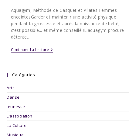
category:
publiée :
Aquagym, Méthode de Gasquet et Pilates Femmes
enceintesGarder et maintenir une activité physique
pendant la grossesse et après la naissance de bébé,
c'est possible... et même conseillé !L'aquagym procure
détente…
ZOOM
Continuer La Lecture
SUR
LES
ACTIVITÉS
PHYSIQUES
AVANT
Catégories
ET
APRÈS
Arts
LA
NAISSANCE
Danse
DE
BÉBÉ
Jeunesse
L'association
La Culture
Musique