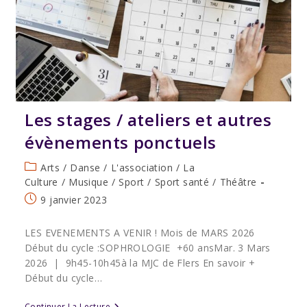
Ans
!
Les stages / ateliers et autres
évènements ponctuels
Post
Arts
/
Danse
/
L'association
/
La
category:
Culture
/
Musique
/
Sport
/
Sport santé
/
Théâtre
Publication
9 janvier 2023
publiée :
LES EVENEMENTS A VENIR ! Mois de MARS 2026
Début du cycle :SOPHROLOGIE +60 ansMar. 3 Mars
2026 | 9h45-10h45à la MJC de Flers En savoir +
Début du cycle…
Les
Continuer La Lecture