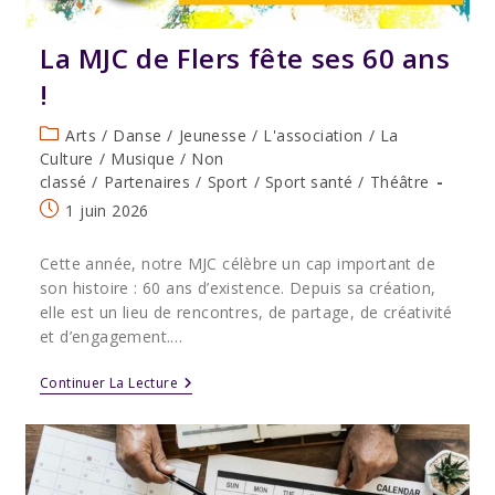
La MJC de Flers fête ses 60 ans
!
Post
Arts
/
Danse
/
Jeunesse
/
L'association
/
La
category:
Culture
/
Musique
/
Non
classé
/
Partenaires
/
Sport
/
Sport santé
/
Théâtre
Publication
1 juin 2026
publiée :
Cette année, notre MJC célèbre un cap important de
son histoire : 60 ans d’existence. Depuis sa création,
elle est un lieu de rencontres, de partage, de créativité
et d’engagement.…
La
Continuer La Lecture
MJC
De
Flers
Fête
Ses
60