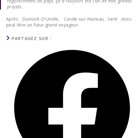
régulièrement de pays, ça a toujours été l’un de mes grands
projets.
Après Dumont-D’Urville, Condé-sur-Noireau tient donc
peut-être un futur grand voyageur.
PARTAGER
PARTAGEZ SUR :
CE
CONTENU
Ouvrir
dans
une
autre
fenêtre