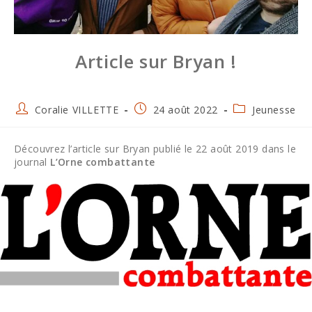
Article sur Bryan !
Auteur/autrice
Publication
Post
Coralie VILLETTE
24 août 2022
Jeunesse
de
publiée :
category:
la
publication :
Découvrez l’article sur Bryan publié le 22 août 2019 dans le
journal
L’Orne combattante